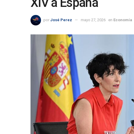
XIV a España
por
José Perez
mayo 27, 2026
en
Economía