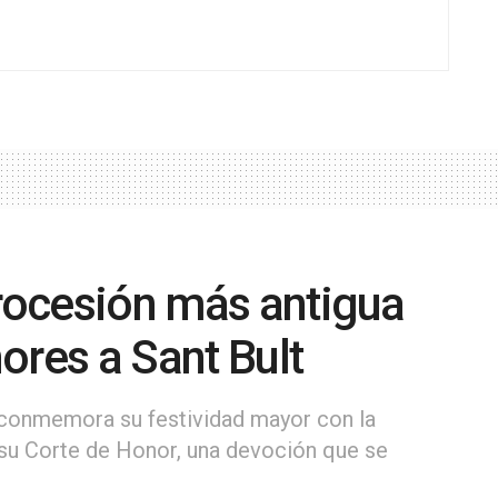
procesión más antigua
ores a Sant Bult
co conmemora su festividad mayor con la
y su Corte de Honor, una devoción que se