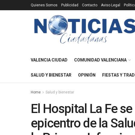
Quienes Somos
Publicidad
Contacto
Aviso Legal
Políti
VALENCIA CIUDAD
COMUNIDAD VALENCIANA
SALUD Y BIENESTAR
OPINIÓN
FIESTAS Y TRAD
Home
Salud y bienestar
El Hospital La Fe s
epicentro de la Salu