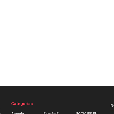
Categorías
N
Agenda
España E
NOTICIES EN