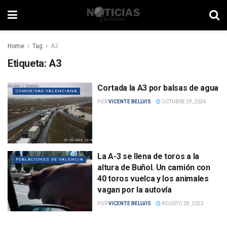
Home
Tag
A3
Etiqueta:
A3
Cortada la A3 por balsas de agua
COMUNIDAD VALENCIANA
POR
VICENTE BELLVIS
OCTUBRE 29, 2024
La A-3 se llena de toros a la
POBLACIONES DE VALENCIA
altura de Buñol. Un camión con
40 toros vuelca y los animales
vagan por la autovía
POR
VICENTE BELLVIS
AGOSTO 28, 2023