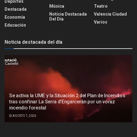
Deportes
Música
Teatro
Destacada
Noticia Destacada
Valencia Ciudad
Economía
Del Día
Varios
Educación
Noticia destacada del día
Se activa la UME y la Situación 2 del Plan de Incendios
tras confinar La Serra d’Engarceràn por un voraz
incendio forestal
AGOSTO 7, 2026