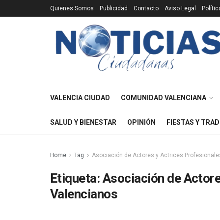
Quienes Somos
Publicidad
Contacto
Aviso Legal
Políti
VALENCIA CIUDAD
COMUNIDAD VALENCIANA
SALUD Y BIENESTAR
OPINIÓN
FIESTAS Y TRAD
Home
Tag
Asociación de Actores y Actrices Profesional
Etiqueta:
Asociación de Actore
Valencianos