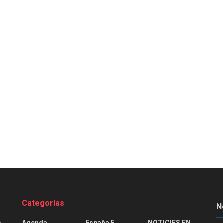
Categorías
N
Agenda
España E
NOTICIES EN