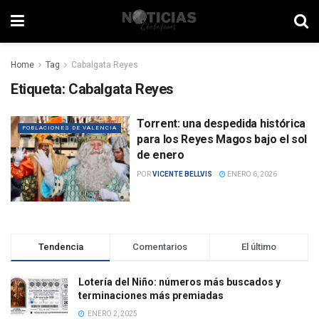
Home
Tag
Cabalgata Reyes
Etiqueta:
Cabalgata Reyes
Torrent: una despedida histórica
POBLACIONES DE VALENCIA
para los Reyes Magos bajo el sol
de enero
POR
VICENTE BELLVIS
ENERO 6, 2026
Tendencia
Comentarios
El último
Lotería del Niño: números más buscados y
terminaciones más premiadas
ENERO 2, 2025