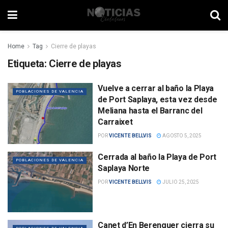
Home
Tag
Cierre de playas
Etiqueta:
Cierre de playas
Vuelve a cerrar al baño la Playa
POBLACIONES DE VALENCIA
de Port Saplaya, esta vez desde
Meliana hasta el Barranc del
Carraixet
POR
VICENTE BELLVIS
AGOSTO 5, 2025
Cerrada al baño la Playa de Port
POBLACIONES DE VALENCIA
Saplaya Norte
POR
VICENTE BELLVIS
JULIO 25, 2025
Canet d’En Berenguer cierra su