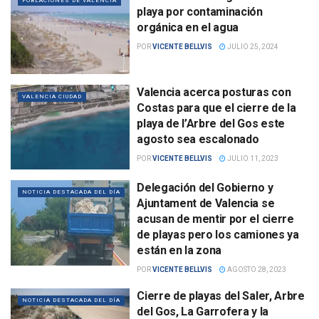
POBLACIONES DE VALENCIA
playa por contaminación
orgánica en el agua
POR
VICENTE BELLVIS
JULIO 25, 2024
Valencia acerca posturas con
VALENCIA CIUDAD
Costas para que el cierre de la
playa de l’Arbre del Gos este
agosto sea escalonado
POR
VICENTE BELLVIS
JULIO 11, 2023
Delegación del Gobierno y
NOTICIA DESTACADA DEL DÍA
Ajuntament de Valencia se
acusan de mentir por el cierre
de playas pero los camiones ya
están en la zona
POR
VICENTE BELLVIS
AGOSTO 28, 2023
Cierre de playas del Saler, Arbre
NOTICIA DESTACADA DEL DÍA
del Gos, La Garrofera y la