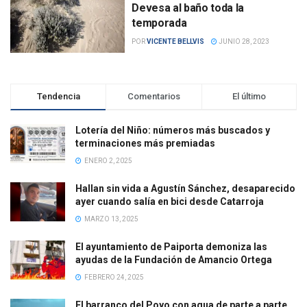
Devesa al baño toda la
temporada
POR
VICENTE BELLVIS
JUNIO 28, 2023
Tendencia
Comentarios
El último
Lotería del Niño: números más buscados y
terminaciones más premiadas
ENERO 2, 2025
Hallan sin vida a Agustín Sánchez, desaparecido
ayer cuando salía en bici desde Catarroja
MARZO 13, 2025
El ayuntamiento de Paiporta demoniza las
ayudas de la Fundación de Amancio Ortega
FEBRERO 24, 2025
El barranco del Poyo con agua de parte a parte