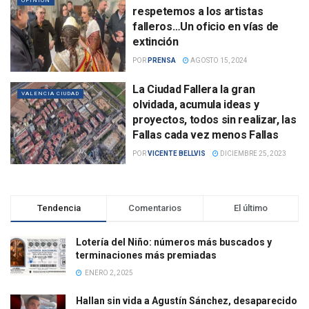
OPINIÓN
respetemos a los artistas
falleros…Un oficio en vías de
extinción
POR
PRENSA
AGOSTO 15, 2024
La Ciudad Fallera la gran
VALENCIA CIUDAD
olvidada, acumula ideas y
proyectos, todos sin realizar, las
Fallas cada vez menos Fallas
POR
VICENTE BELLVIS
DICIEMBRE 25, 2023
Tendencia
Comentarios
El último
Lotería del Niño: números más buscados y
terminaciones más premiadas
ENERO 2, 2025
Hallan sin vida a Agustín Sánchez, desaparecido