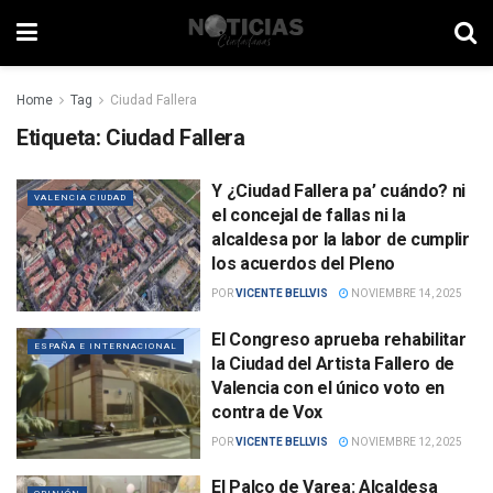
Home
Tag
Ciudad Fallera
Etiqueta:
Ciudad Fallera
Y ¿Ciudad Fallera pa’ cuándo? ni
VALENCIA CIUDAD
el concejal de fallas ni la
alcaldesa por la labor de cumplir
los acuerdos del Pleno
POR
VICENTE BELLVIS
NOVIEMBRE 14, 2025
El Congreso aprueba rehabilitar
ESPAÑA E INTERNACIONAL
la Ciudad del Artista Fallero de
Valencia con el único voto en
contra de Vox
POR
VICENTE BELLVIS
NOVIEMBRE 12, 2025
El Palco de Varea: Alcaldesa