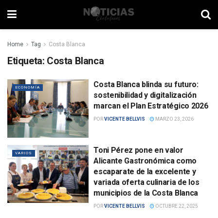
Home
Tag
Costa Blanca
Etiqueta:
Costa Blanca
Costa Blanca blinda su futuro:
ECONOMÍA
sostenibilidad y digitalización
marcan el Plan Estratégico 2026
POR
VICENTE BELLVIS
MARZO 23, 2026
Toni Pérez pone en valor
VARIOS
Alicante Gastronómica como
escaparate de la excelente y
variada oferta culinaria de los
municipios de la Costa Blanca
POR
VICENTE BELLVIS
OCTUBRE 22, 2025