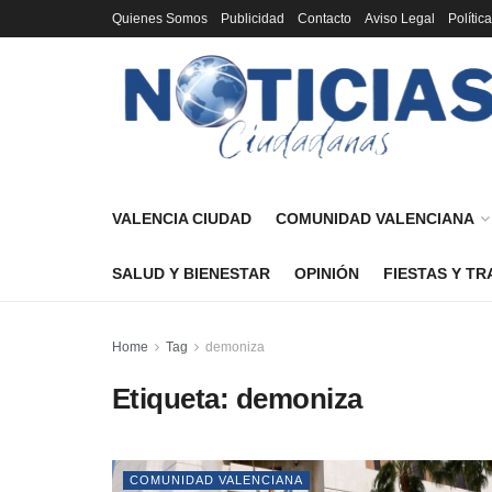
Quienes Somos
Publicidad
Contacto
Aviso Legal
Polític
VALENCIA CIUDAD
COMUNIDAD VALENCIANA
SALUD Y BIENESTAR
OPINIÓN
FIESTAS Y TR
Home
Tag
demoniza
Etiqueta:
demoniza
COMUNIDAD VALENCIANA