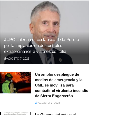
JUPOL alerta del «colapso» de la Policía
por la implantación de controles
extraordinarios a viajeros de Italia
AGOSTO 7, 2026
Un amplio despliegue de
medios de emergencia y la
UME se moviliza para
combatir el virulento incendio
de Sierra Engarcerán
AGOSTO 7, 2026
La Generalitat activa el