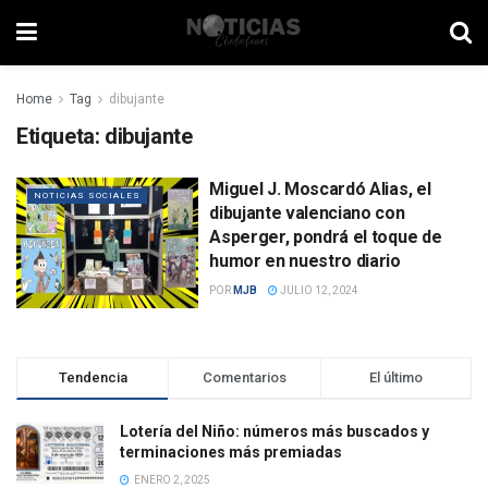
Home
Tag
dibujante
Etiqueta:
dibujante
Miguel J. Moscardó Alias, el
NOTICIAS SOCIALES
dibujante valenciano con
Asperger, pondrá el toque de
humor en nuestro diario
POR
MJB
JULIO 12, 2024
Tendencia
Comentarios
El último
Lotería del Niño: números más buscados y
terminaciones más premiadas
ENERO 2, 2025