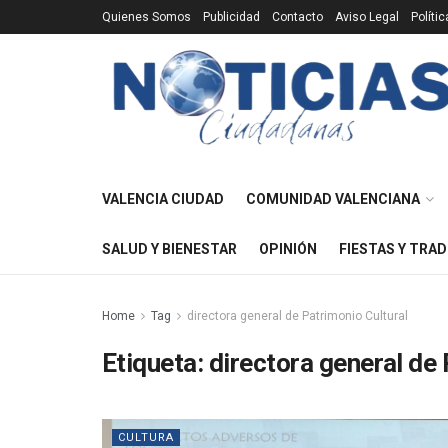
Quienes Somos
Publicidad
Contacto
Aviso Legal
Políti
VALENCIA CIUDAD
COMUNIDAD VALENCIANA
SALUD Y BIENESTAR
OPINIÓN
FIESTAS Y TRAD
Home
Tag
directora general de Patrimonio Cultural
Etiqueta:
directora general de 
CULTURA