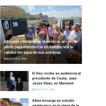
Alboraya y Meliana se unen en un proyecto
piloto para monitorizar en tiempo real la
calidad del agua de sus acequias
AGOSTO 6, 2026
El Rey recibe en audiencia al
presidente de Ceuta, Juan
Jesús Vivas, en Marivent
AGOSTO 6, 2026
Altea encarga un estudio
geotécnico en la playa de la