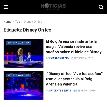
Home
Tag
Disney On Ice
Etiqueta:
Disney On Ice
El Roig Arena se rinde ante la
REVISTA VALENCIA
magia: Valencia revive sus
sueños sobre el hielo de Disney
POR
CARLOS RECIO
FEBRERO 6, 2026
“Disney on Ice: Vive tus sueños”
REVISTA VALENCIA
trae el espectáculo al Roig
Arena en Valencia
POR
VICENTE BELLVIS
FEBRERO 4, 2026