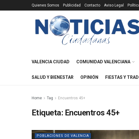
Quienes Somos
Publicidad
Contacto
Aviso Legal
Políti
VALENCIA CIUDAD
COMUNIDAD VALENCIANA
SALUD Y BIENESTAR
OPINIÓN
FIESTAS Y TRAD
Home
Tag
Encuentros 45+
Etiqueta:
Encuentros 45+
POBLACIONES DE VALENCIA