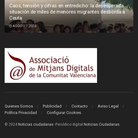
Caos, tensión y cifras en entredicho: la desesperada
situación de miles de menores migrantes desborda a
Ceuta
AGOSTO 7, 2026
Quienes Somos
Publicidad
Contacto
Aviso Legal
Política Privacidad
Configurar Cookies
© 2024
Noticias ciudadanas
-Periódico digital
Noticias Ciudadanas
.