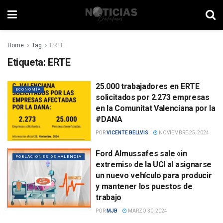
Home
Tag
ERTE
Etiqueta:
ERTE
25.000 trabajadores en ERTE
ECONOMÍA
solicitados por 2.273 empresas
en la Comunitat Valenciana por la
#DANA
POR
VICENTE BELLVIS
NOVIEMBRE 25, 2024
Ford Almussafes sale «in
POBLACIONES DE VALENCIA
extremis» de la UCI al asignarse
un nuevo vehículo para producir
y mantener los puestos de
trabajo
POR
MJB
MARZO 30, 2024