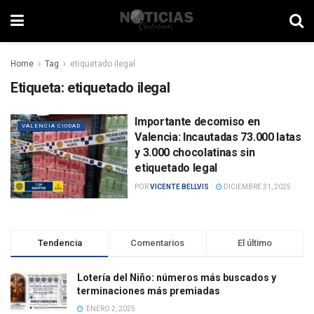
Home
Tag
etiquetado ilegal
Etiqueta:
etiquetado ilegal
Importante decomiso en
VALENCIA CIUDAD
Valencia: Incautadas 73.000 latas
y 3.000 chocolatinas sin
etiquetado legal
POR
VICENTE BELLVIS
DICIEMBRE 31, 2025
Tendencia
Comentarios
El último
Lotería del Niño: números más buscados y
terminaciones más premiadas
ENERO 2, 2025