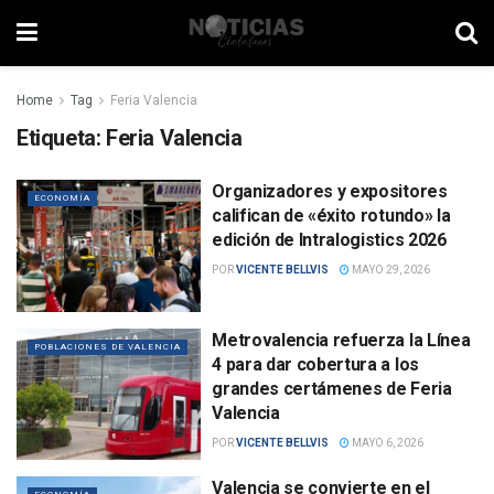
Home
Tag
Feria Valencia
Etiqueta:
Feria Valencia
Organizadores y expositores
ECONOMÍA
califican de «éxito rotundo» la
edición de Intralogistics 2026
POR
VICENTE BELLVIS
MAYO 29, 2026
Metrovalencia refuerza la Línea
POBLACIONES DE VALENCIA
4 para dar cobertura a los
grandes certámenes de Feria
Valencia
POR
VICENTE BELLVIS
MAYO 6, 2026
Valencia se convierte en el