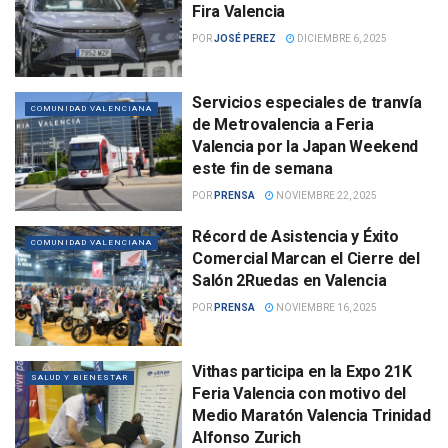
Fira Valencia
POR
JOSÉ PEREZ
DICIEMBRE 6, 2025
Servicios especiales de tranvía
COMUNIDAD VALENCIANA
de Metrovalencia a Feria
Valencia por la Japan Weekend
este fin de semana
POR
PRENSA
NOVIEMBRE 22, 2025
Récord de Asistencia y Éxito
COMUNIDAD VALENCIANA
Comercial Marcan el Cierre del
Salón 2Ruedas en Valencia
POR
PRENSA
NOVIEMBRE 16, 2025
Vithas participa en la Expo 21K
SALUD Y BIENESTAR
Feria Valencia con motivo del
Medio Maratón Valencia Trinidad
Alfonso Zurich