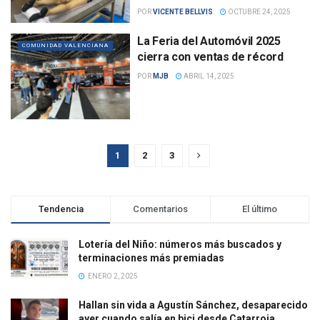
POR
VICENTE BELLVIS
OCTUBRE 24, 2025
La Feria del Automóvil 2025
COMUNIDAD VALENCIANA
cierra con ventas de récord
POR
MJB
ABRIL 14, 2025
1
2
3
Tendencia
Comentarios
El último
Lotería del Niño: números más buscados y
terminaciones más premiadas
ENERO 2, 2025
Hallan sin vida a Agustín Sánchez, desaparecido
ayer cuando salía en bici desde Catarroja