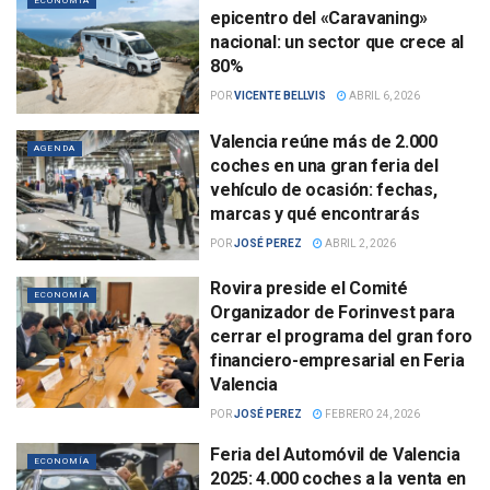
ECONOMÍA
epicentro del «Caravaning»
nacional: un sector que crece al
80%
POR
VICENTE BELLVIS
ABRIL 6, 2026
Valencia reúne más de 2.000
AGENDA
coches en una gran feria del
vehículo de ocasión: fechas,
marcas y qué encontrarás
POR
JOSÉ PEREZ
ABRIL 2, 2026
Rovira preside el Comité
ECONOMÍA
Organizador de Forinvest para
cerrar el programa del gran foro
financiero-empresarial en Feria
Valencia
POR
JOSÉ PEREZ
FEBRERO 24, 2026
Feria del Automóvil de Valencia
ECONOMÍA
2025: 4.000 coches a la venta en