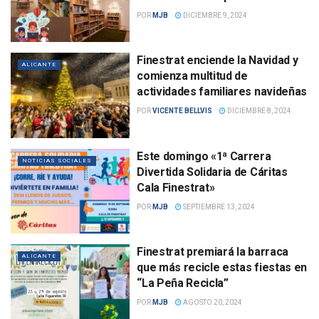
POR
MJB
DICIEMBRE 9, 2024
Finestrat enciende la Navidad y
ALICANTE
comienza multitud de
actividades familiares navideñas
POR
VICENTE BELLVIS
DICIEMBRE 8, 2024
Este domingo «1ª Carrera
NOTICIAS SOCIALES
Divertida Solidaria de Cáritas
Cala Finestrat»
POR
MJB
SEPTIEMBRE 13, 2024
Finestrat premiará la barraca
ALICANTE
que más recicle estas fiestas en
“La Peña Recicla”
POR
MJB
AGOSTO 20, 2024