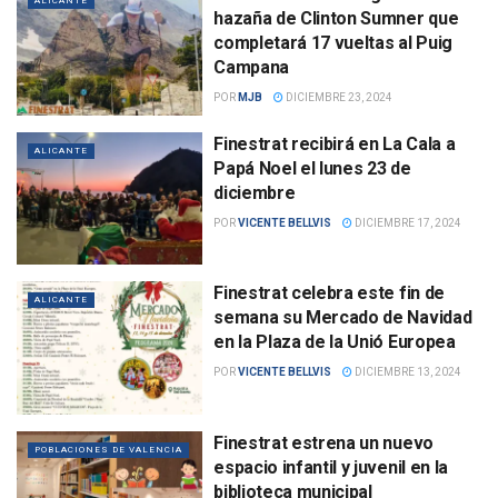
ALICANTE
hazaña de Clinton Sumner que
completará 17 vueltas al Puig
Campana
POR
MJB
DICIEMBRE 23, 2024
Finestrat recibirá en La Cala a
ALICANTE
Papá Noel el lunes 23 de
diciembre
POR
VICENTE BELLVIS
DICIEMBRE 17, 2024
Finestrat celebra este fin de
ALICANTE
semana su Mercado de Navidad
en la Plaza de la Unió Europea
POR
VICENTE BELLVIS
DICIEMBRE 13, 2024
Finestrat estrena un nuevo
POBLACIONES DE VALENCIA
espacio infantil y juvenil en la
biblioteca municipal