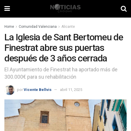
Home
Comunidad Valenciana
Alicante
La Iglesia de Sant Bertomeu de
Finestrat abre sus puertas
después de 3 años cerrada
El Ayuntamiento de Finestrat ha aportado más de
300.000€ para su rehabilitación
por
Vicente Bellvis
abril 11, 2025