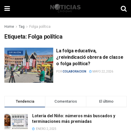
Home
Tag
Folga política
Etiqueta:
Folga política
La folga educativa,
OPINIÓN
¿reivindicació obrera de classe
o folga política?
POR
COLABORACION
MAYO 22, 2026
Tendencia
Comentarios
El último
Lotería del Niño: números más buscados y
terminaciones más premiadas
ENERO 2, 2025