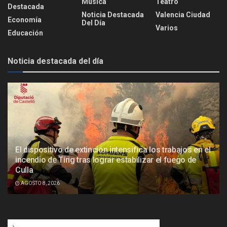
Música
Teatro
Destacada
Noticia Destacada
Valencia Ciudad
Economía
Del Día
Varios
Educación
Noticia destacada del día
El dispositivo de extinción intensifica los trabajos en el
incendio de Tírig tras lograr estabilizar el fuego de
Culla
AGOSTO 8, 2026