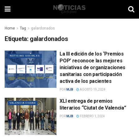
Home
Tag
galardonados
Etiqueta:
galardonados
La III edición de los ‘Premios
NOTICIAS SOCIALES
POP’ reconoce las mejores
iniciativas de organizaciones
sanitarias con participación
activa de los pacientes
POR
MJB
AGOSTO 19, 2024
XLI entrega de premios
VALENCIA CIUDAD
literarios “Ciutat de Valencia”
POR
MJB
FEBRERO 1, 2024