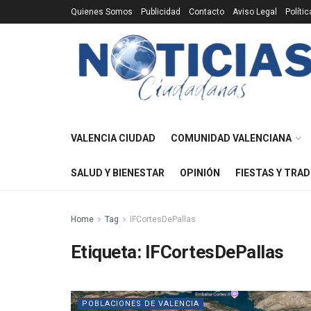
Quienes Somos
Publicidad
Contacto
Aviso Legal
Políti
VALENCIA CIUDAD
COMUNIDAD VALENCIANA
SALUD Y BIENESTAR
OPINIÓN
FIESTAS Y TRAD
Home
Tag
IFCortesDePallas
Etiqueta:
IFCortesDePallas
POBLACIONES DE VALENCIA