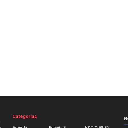
Categorías
N
Agenda
España E
NOTICIES EN