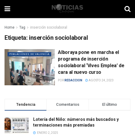
Home
Tag
inserción sociolaboral
Etiqueta:
inserción sociolaboral
Alboraya pone en marcha el
POBLACIONES DE VALENCIA
programa de inserción
sociolaboral ‘Vives Emplea’ de
cara al nuevo curso
POR
REDACCION
AGOSTO 24, 2023
Tendencia
Comentarios
El último
Lotería del Niño: números más buscados y
terminaciones más premiadas
ENERO 2, 2025