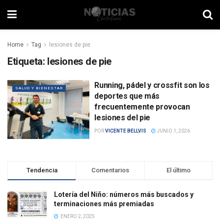
Home
Tag
lesiones de pie
Etiqueta:
lesiones de pie
Running, pádel y crossfit son los
SALUD Y BIENESTAR
deportes que más
frecuentemente provocan
lesiones del pie
POR
VICENTE BELLVIS
JUNIO 1, 2026
Tendencia
Comentarios
El último
Lotería del Niño: números más buscados y
terminaciones más premiadas
ENERO 2, 2025