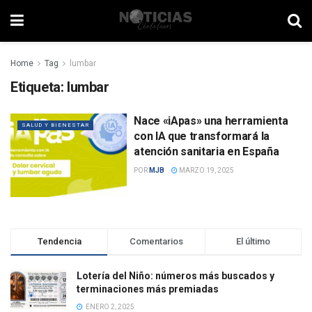
Home
Tag
lumbar
Etiqueta:
lumbar
Nace «iApas» una herramienta
SALUD Y BIENESTAR
con IA que transformará la
atención sanitaria en España
POR
MJB
MARZO 19, 2025
Tendencia
Comentarios
El último
Lotería del Niño: números más buscados y
terminaciones más premiadas
ENERO 2, 2025