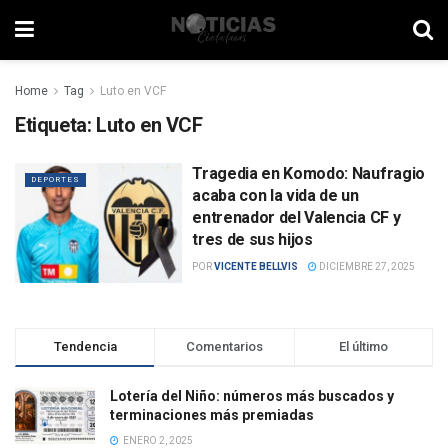
Home
Tag
Luto en VCF
Etiqueta:
Luto en VCF
Tragedia en Komodo: Naufragio
DEPORTES
acaba con la vida de un
entrenador del Valencia CF y
tres de sus hijos
POR
VICENTE BELLVIS
DICIEMBRE 27, 2025
Tendencia
Comentarios
El último
Lotería del Niño: números más buscados y
terminaciones más premiadas
ENERO 2, 2025