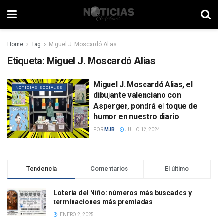
Home
Tag
Miguel J. Moscardó Alias
Etiqueta:
Miguel J. Moscardó Alias
Miguel J. Moscardó Alias, el
NOTICIAS SOCIALES
dibujante valenciano con
Asperger, pondrá el toque de
humor en nuestro diario
POR
MJB
JULIO 12, 2024
Tendencia
Comentarios
El último
Lotería del Niño: números más buscados y
terminaciones más premiadas
ENERO 2, 2025