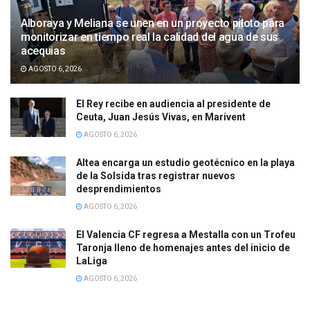
Alboraya y Meliana se unen en un proyecto piloto para
monitorizar en tiempo real la calidad del agua de sus
acequias
AGOSTO 6, 2026
El Rey recibe en audiencia al presidente de
Ceuta, Juan Jesús Vivas, en Marivent
AGOSTO 6, 2026
Altea encarga un estudio geotécnico en la playa
de la Solsida tras registrar nuevos
desprendimientos
AGOSTO 6, 2026
El Valencia CF regresa a Mestalla con un Trofeu
Taronja lleno de homenajes antes del inicio de
LaLiga
AGOSTO 6, 2026