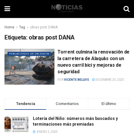
Home
Tag
obras post DANA
Etiqueta:
obras post DANA
Torrent culmina la renovación de
POBLACIONES DE VALENCIA
la carretera de Alaquàs con un
nuevo carril bici y mejoras de
seguridad
POR
VICENTE BELLVIS
DICIEMBRE 23, 2025
Tendencia
Comentarios
El último
Lotería del Niño: números más buscados y
terminaciones más premiadas
ENERO 2, 2025