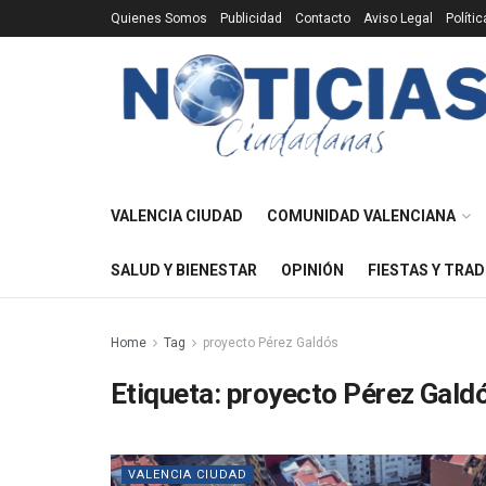
Quienes Somos
Publicidad
Contacto
Aviso Legal
Políti
VALENCIA CIUDAD
COMUNIDAD VALENCIANA
SALUD Y BIENESTAR
OPINIÓN
FIESTAS Y TRAD
Home
Tag
proyecto Pérez Galdós
Etiqueta:
proyecto Pérez Gald
VALENCIA CIUDAD