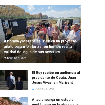
Alboraya y Meliana se unen en un proyecto
piloto para monitorizar en tiempo real la
calidad del agua de sus acequias
AGOSTO 6, 2026
El Rey recibe en audiencia al
presidente de Ceuta, Juan
Jesús Vivas, en Marivent
AGOSTO 6, 2026
Altea encarga un estudio
geotécnico en la playa de la