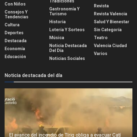
Tradiciones
Con Niños
Revista
Gastronomía Y
Consejos Y
Turismo
Revista Valencia
Tendencias
Historia
Salud Y Bienestar
Cultura
Lotería Y Sorteos
Sin Categoría
Deportes
Música
Teatro
Destacada
Noticia Destacada
Valencia Ciudad
Economía
Del Día
Varios
Educación
Noticias Sociales
Noticia destacada del día
El avance del incendio de Tírig obliga a evacuar Catí