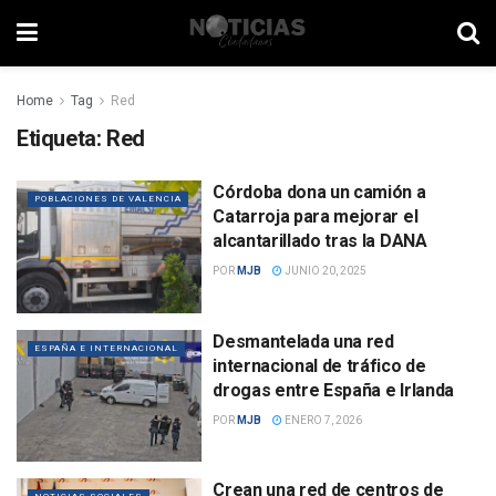
Home
Tag
Red
Etiqueta:
Red
Córdoba dona un camión a
POBLACIONES DE VALENCIA
Catarroja para mejorar el
alcantarillado tras la DANA
POR
MJB
JUNIO 20, 2025
Desmantelada una red
ESPAÑA E INTERNACIONAL
internacional de tráfico de
drogas entre España e Irlanda
POR
MJB
ENERO 7, 2026
Crean una red de centros de