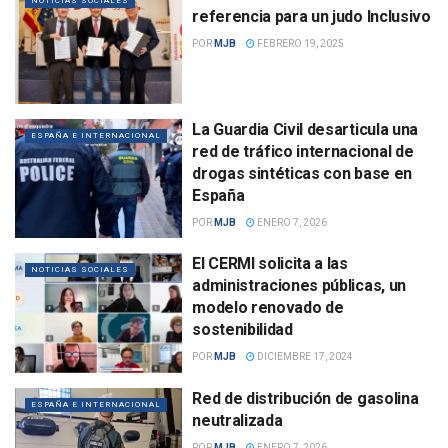
NOTICIAS SOCIALES
referencia para un judo Inclusivo
POR
MJB
FEBRERO 19, 2025
La Guardia Civil desarticula una
ESPAÑA E INTERNACIONAL
red de tráfico internacional de
drogas sintéticas con base en
España
POR
MJB
ENERO 7, 2026
El CERMI solicita a las
NOTICIAS SOCIALES
administraciones públicas, un
modelo renovado de
sostenibilidad
POR
MJB
DICIEMBRE 17, 2024
Red de distribución de gasolina
ESPAÑA E INTERNACIONAL
neutralizada
POR
MJB
ENERO 7, 2026