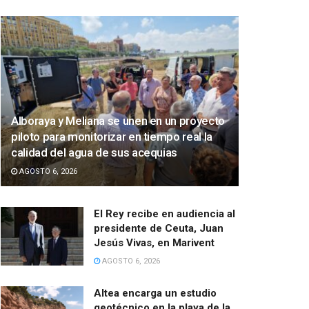
Alboraya y Meliana se unen en un proyecto
piloto para monitorizar en tiempo real la
calidad del agua de sus acequias
AGOSTO 6, 2026
El Rey recibe en audiencia al
presidente de Ceuta, Juan
Jesús Vivas, en Marivent
AGOSTO 6, 2026
Altea encarga un estudio
geotécnico en la playa de la