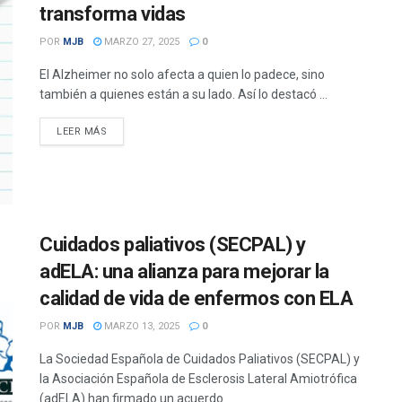
transforma vidas
POR
MJB
MARZO 27, 2025
0
El Alzheimer no solo afecta a quien lo padece, sino
también a quienes están a su lado. Así lo destacó ...
DETAILS
LEER MÁS
Cuidados paliativos (SECPAL) y
adELA: una alianza para mejorar la
calidad de vida de enfermos con ELA
POR
MJB
MARZO 13, 2025
0
La Sociedad Española de Cuidados Paliativos (SECPAL) y
la Asociación Española de Esclerosis Lateral Amiotrófica
(adELA) han firmado un acuerdo ...