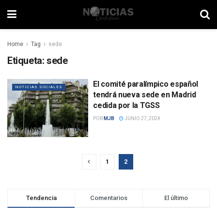
Home
Tag
sede
Etiqueta:
sede
El comité paralímpico español
NOTICIAS SOCIALES
tendrá nueva sede en Madrid
cedida por la TGSS
POR
MJB
JUNIO 27, 2024
1
2
Tendencia
Comentarios
El último