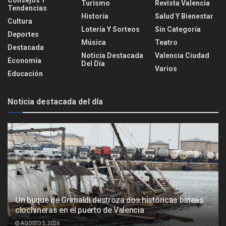
Turismo
Revista Valencia
Tendencias
Historia
Salud Y Bienestar
Cultura
Lotería Y Sorteos
Sin Categoría
Deportes
Música
Teatro
Destacada
Noticia Destacada
Valencia Ciudad
Economía
Del Día
Varios
Educación
Noticia destacada del día
Un buque de Grimaldi destroza dos históricas bateas
clochineras en el puerto de Valencia
AGOSTO 5, 2026