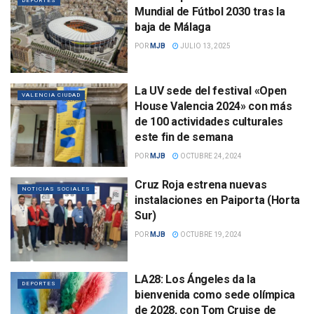
DEPORTES
Mundial de Fútbol 2030 tras la
baja de Málaga
POR
MJB
JULIO 13, 2025
La UV sede del festival «Open
VALENCIA CIUDAD
House Valencia 2024» con más
de 100 actividades culturales
este fin de semana
POR
MJB
OCTUBRE 24, 2024
Cruz Roja estrena nuevas
NOTICIAS SOCIALES
instalaciones en Paiporta (Horta
Sur)
POR
MJB
OCTUBRE 19, 2024
LA28: Los Ángeles da la
DEPORTES
bienvenida como sede olímpica
de 2028, con Tom Cruise de