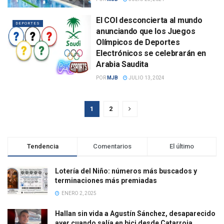
El COI desconcierta al mundo
DEPORTES
anunciando que los Juegos
Olímpicos de Deportes
Electrónicos se celebrarán en
Arabia Saudita
POR
MJB
JULIO 13, 2024
1
2
Tendencia
Comentarios
El último
Lotería del Niño: números más buscados y
terminaciones más premiadas
ENERO 2, 2025
Hallan sin vida a Agustín Sánchez, desaparecido
ayer cuando salía en bici desde Catarroja