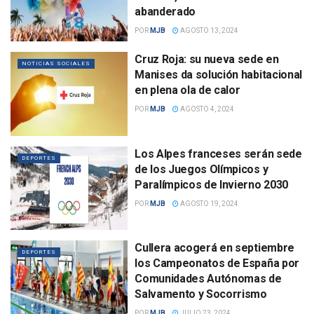
abanderado
POR
MJB
AGOSTO 13, 2024
Cruz Roja: su nueva sede en
NOTICIAS SOCIALES
Manises da solución habitacional
en plena ola de calor
POR
MJB
AGOSTO 4, 2024
Los Alpes franceses serán sede
DEPORTES
de los Juegos Olímpicos y
Paralímpicos de Invierno 2030
POR
MJB
AGOSTO 19, 2024
Cullera acogerá en septiembre
DEPORTES
los Campeonatos de España por
Comunidades Autónomas de
Salvamento y Socorrismo
POR
MJB
JULIO 23, 2024