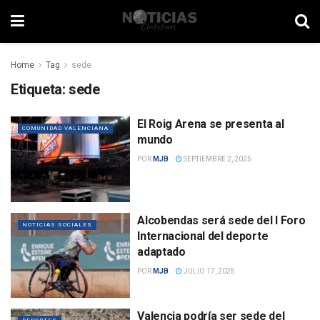
Home
Tag
sede
Etiqueta:
sede
El Roig Arena se presenta al
COMUNIDAD VALENCIANA
mundo
POR
MJB
SEPTIEMBRE 2, 2025
Alcobendas será sede del I Foro
NOTICIAS SOCIALES
Internacional del deporte
adaptado
POR
MJB
JULIO 17, 2025
Valencia podría ser sede del