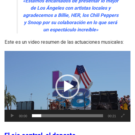
«Estamos encantados de presentar lo mejor
de Los Ángeles con artistas locales y
agradecemos a Billie, HER, los Chili Peppers
y Snoop por su colaboración en lo que será
un espectáculo increíble»
Este es un video resumen de las actuaciones musicales:
Reproductor
de
vídeo
00:00
00:21