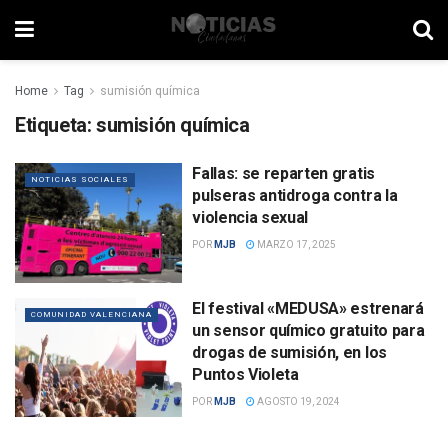
Home
Tag
sumisión química
Etiqueta:
sumisión química
Fallas: se reparten gratis
NOTICIAS SOCIALES
pulseras antidroga contra la
violencia sexual
POR
MJB
MARZO 17, 2025
El festival «MEDUSA» estrenará
COMUNIDAD VALENCIANA
un sensor químico gratuito para
drogas de sumisión, en los
Puntos Violeta
POR
MJB
AGOSTO 19, 2024