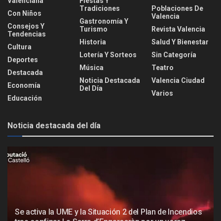
Valenciana
Fiestas Y
Tradiciones
Poblaciones De
Con Niños
Valencia
Gastronomía Y
Consejos Y
Turismo
Revista Valencia
Tendencias
Historia
Salud Y Bienestar
Cultura
Lotería Y Sorteos
Sin Categoría
Deportes
Música
Teatro
Destacada
Noticia Destacada
Valencia Ciudad
Economía
Del Día
Varios
Educación
Noticia destacada del día
Se activa la UME y la Situación 2 del Plan de Incendios