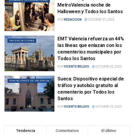
ESPAÑA E INTERNACIONAL
MetroValencia noche de
Halloween y Todos los Santos
POR
REDACCION
OCTUBRE 31, 2023
EMT Valencia refuerza un 44%
VALENCIA CIUDAD
las líneas que enlazan con los
cementerios municipales por
Todos los Santos
POR
VICENTE BELLVIS
OCTUBRE 25, 2023
Sueca: Dispositivo especial de
POBLACIONES DE VALENCIA
tráfico y autobús gratuito al
cementerio por Todos los
Santos
POR
VICENTE BELLVIS
OCTUBRE 23, 2023
Tendencia
Comentarios
El último