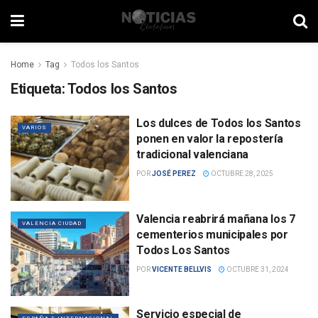
Home
Tag
Todos los Santos
Etiqueta:
Todos los Santos
Los dulces de Todos los Santos
VARIOS
ponen en valor la repostería
tradicional valenciana
POR
JOSÉ PEREZ
OCTUBRE 28, 2025
Valencia reabrirá mañana los 7
VALENCIA CIUDAD
cementerios municipales por
Todos Los Santos
POR
VICENTE BELLVIS
OCTUBRE 31, 2024
Servicio especial de