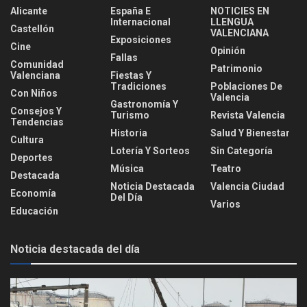
Alicante
España E
NOTICIES EN
Internacional
LLENGUA
Castellón
VALENCIANA
Exposiciones
Cine
Opinión
Fallas
Comunidad
Patrimonio
Valenciana
Fiestas Y
Tradiciones
Poblaciones De
Con Niños
Valencia
Gastronomía Y
Consejos Y
Turismo
Revista Valencia
Tendencias
Historia
Salud Y Bienestar
Cultura
Lotería Y Sorteos
Sin Categoría
Deportes
Música
Teatro
Destacada
Noticia Destacada
Valencia Ciudad
Economía
Del Día
Varios
Educación
Noticia destacada del día