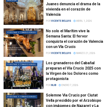
AGENDA
Juanes denuncia el drama de la
vivienda en el corazón de
Valencia
POR
VICENTE BELLVIS
ABRIL 1, 2026
No solo el Marítim vive la
FIESTAS Y TRADICIONES
Semana Santa: El fervor
conquista el corazón de Valencia
con un Vía Crucis
POR
VICENTE BELLVIS
MARZO 21, 2026
Los granaderos del Cabañal
FIESTAS Y TRADICIONES
preparan el Vía Crucis 2025 con
la Virgen de los Dolores como
protagonista
POR
MJB
ENERO 7, 2026
Solemne Via Crucis por Ciutat
FIESTAS Y TRADICIONES
Vella presidido por el Arzobispo
con imágenes de Nazaret y La