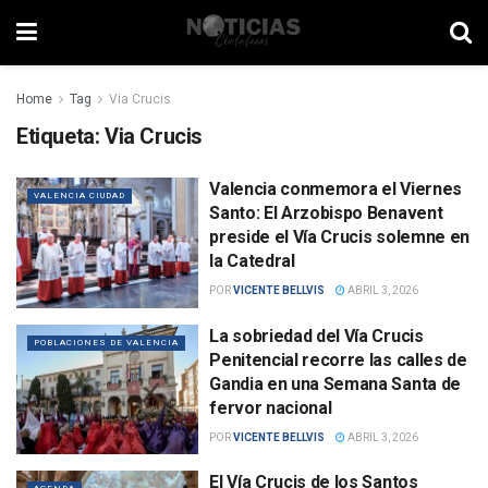
Home
Tag
Via Crucis
Etiqueta:
Via Crucis
Valencia conmemora el Viernes
VALENCIA CIUDAD
Santo: El Arzobispo Benavent
preside el Vía Crucis solemne en
la Catedral
POR
VICENTE BELLVIS
ABRIL 3, 2026
La sobriedad del Vía Crucis
POBLACIONES DE VALENCIA
Penitencial recorre las calles de
Gandia en una Semana Santa de
fervor nacional
POR
VICENTE BELLVIS
ABRIL 3, 2026
El Vía Crucis de los Santos