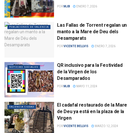
POR
MJB
ENERO 7, 2026
Las Fallas de Torrent regalan un
POBLACIONES DE VALENCIA
manto a la Mare de Deu dels
Desamparats
POR
VICENTE BELLVIS
ENERO 7, 2026
QR inclusivo para la Festividad
NOTICIAS SOCIALES
de la Virgen de los
Desamparados
POR
MJB
MAYO 11, 2024
El cadafal restaurado de la Mare
VALENCIA CIUDAD
de Deu ya está en la plaza de la
Virgen
POR
VICENTE BELLVIS
MARZO 12, 2024