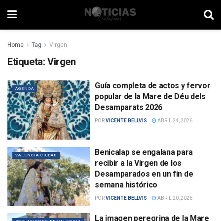
Home
Tag
Virgen
Etiqueta:
Virgen
Guía completa de actos y fervor
AGENDA
popular de la Mare de Déu dels
Desamparats 2026
POR
VICENTE BELLVIS
ABRIL 24, 2026
Benicalap se engalana para
VALENCIA CIUDAD
recibir a la Virgen de los
Desamparados en un fin de
semana histórico
POR
VICENTE BELLVIS
ABRIL 20, 2026
La imagen peregrina de la Mare