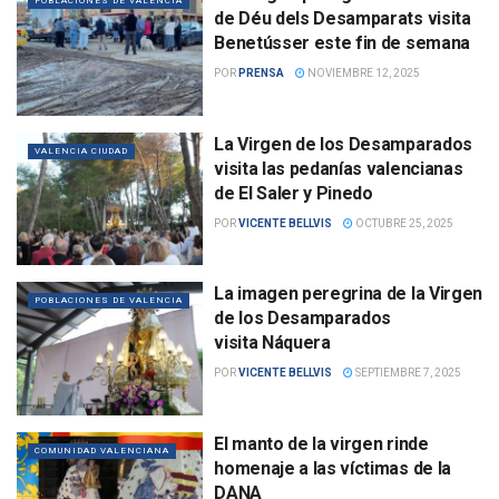
POBLACIONES DE VALENCIA
de Déu dels Desamparats visita
Benetússer este fin de semana
POR
PRENSA
NOVIEMBRE 12, 2025
La Virgen de los Desamparados
VALENCIA CIUDAD
visita las pedanías valencianas
de El Saler y Pinedo
POR
VICENTE BELLVIS
OCTUBRE 25, 2025
La imagen peregrina de la Virgen
POBLACIONES DE VALENCIA
de los Desamparados
visita Náquera
POR
VICENTE BELLVIS
SEPTIEMBRE 7, 2025
El manto de la virgen rinde
COMUNIDAD VALENCIANA
homenaje a las víctimas de la
DANA