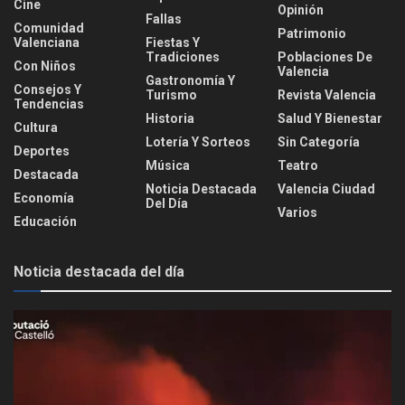
Cine
Opinión
Fallas
Comunidad
Patrimonio
Valenciana
Fiestas Y
Tradiciones
Poblaciones De
Con Niños
Valencia
Gastronomía Y
Consejos Y
Turismo
Revista Valencia
Tendencias
Historia
Salud Y Bienestar
Cultura
Lotería Y Sorteos
Sin Categoría
Deportes
Música
Teatro
Destacada
Noticia Destacada
Valencia Ciudad
Economía
Del Día
Varios
Educación
Noticia destacada del día