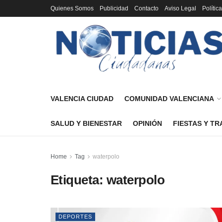
Quienes Somos
Publicidad
Contacto
Aviso Legal
Polític
VALENCIA CIUDAD
COMUNIDAD VALENCIANA
SALUD Y BIENESTAR
OPINIÓN
FIESTAS Y TR
Home
Tag
waterpolo
Etiqueta:
waterpolo
DEPORTES