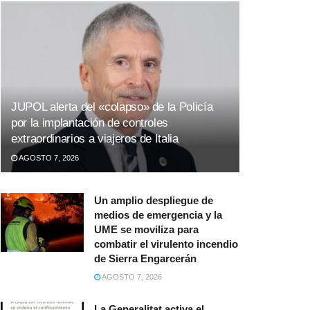
JUPOL alerta del «colapso» de la Policía
por la implantación de controles
extraordinarios a viajeros de Italia
AGOSTO 7, 2026
Un amplio despliegue de
medios de emergencia y la
UME se moviliza para
combatir el virulento incendio
de Sierra Engarcerán
AGOSTO 7, 2026
La Generalitat activa el