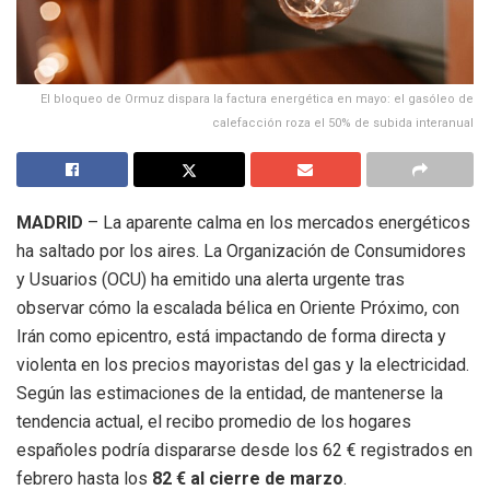
El bloqueo de Ormuz dispara la factura energética en mayo: el gasóleo de
calefacción roza el 50% de subida interanual
MADRID
– La aparente calma en los mercados energéticos
ha saltado por los aires. La Organización de Consumidores
y Usuarios (OCU) ha emitido una alerta urgente tras
observar cómo la escalada bélica en Oriente Próximo, con
Irán como epicentro, está impactando de forma directa y
violenta en los precios mayoristas del gas y la electricidad.
Según las estimaciones de la entidad, de mantenerse la
tendencia actual, el recibo promedio de los hogares
españoles podría dispararse desde los 62 € registrados en
febrero hasta los
82 € al cierre de marzo
.