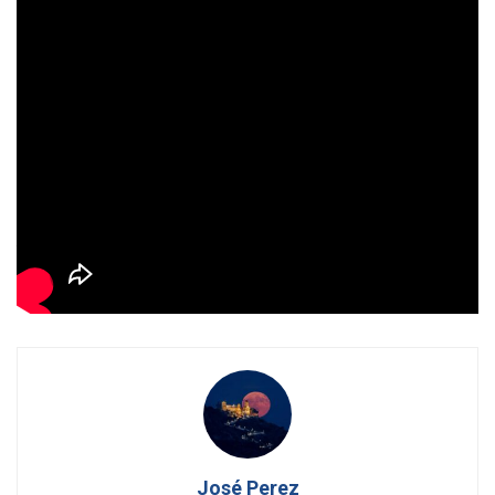
la realidad democrática. Todo lo demás es narrativa.
Grabar un vídeo antes de la votación para culpar a un
adversario no es una reacción, es una decisión política
consciente.
Una decisión que revela hasta qué punto
el relato se ha
convertido en el principal instrumento de gobierno
,
incluso por encima del debate parlamentario.
Y esa, más allá de las pensiones, es la verdadera batalla
que se está librando.
José Perez