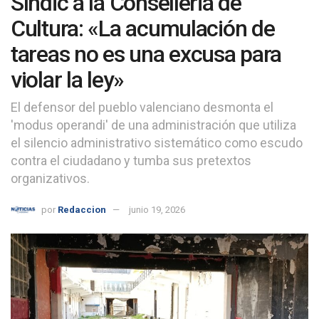
Síndic a la Conselleria de
Cultura: «La acumulación de
tareas no es una excusa para
violar la ley»
El defensor del pueblo valenciano desmonta el
'modus operandi' de una administración que utiliza
el silencio administrativo sistemático como escudo
contra el ciudadano y tumba sus pretextos
organizativos.
por
Redaccion
junio 19, 2026