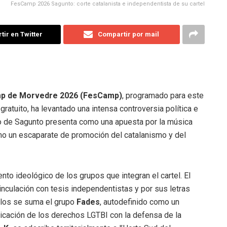
FesCamp 2026 Sagunto: corte catalanista e independentista de su cartel
ir en Twitter
Compartir por mail
amp de Morvedre 2026 (FesCamp)
, programado para este
gratuito, ha levantado una intensa controversia política e
nto de Sagunto presenta como una apuesta por la música
mo un escaparate de promoción del catalanismo y del
nto ideológico de los grupos que integran el cartel. El
inculación con tesis independentistas y por sus letras
 ellos se suma el grupo
Fades
, autodefinido como un
dicación de los derechos LGTBI con la defensa de la