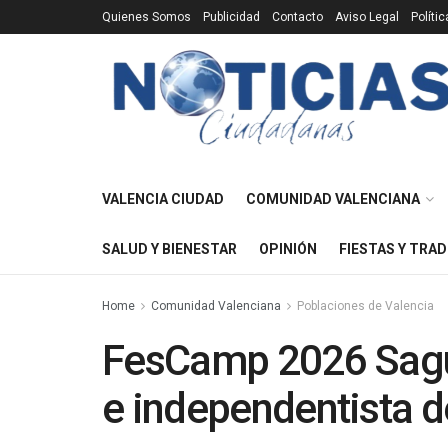
Quienes Somos
Publicidad
Contacto
Aviso Legal
Políti
VALENCIA CIUDAD
COMUNIDAD VALENCIANA
SALUD Y BIENESTAR
OPINIÓN
FIESTAS Y TRAD
Home
Comunidad Valenciana
Poblaciones de Valencia
FesCamp 2026 Sagun
e independentista de