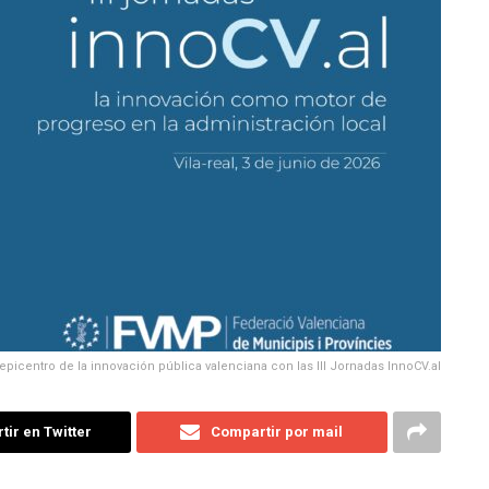
: epicentro de la innovación pública valenciana con las III Jornadas InnoCV.al
ir en Twitter
Compartir por mail