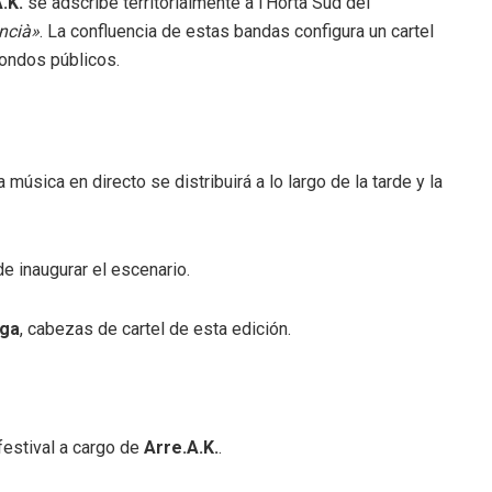
.K.
se adscribe territorialmente a l’Horta Sud del
ncià»
. La confluencia de estas bandas configura un cartel
fondos públicos.
a música en directo se distribuirá a lo largo de la tarde y la
de inaugurar el escenario
.
iga
, cabezas de cartel de esta edición
.
festival a cargo de
Arre.A.K.
.