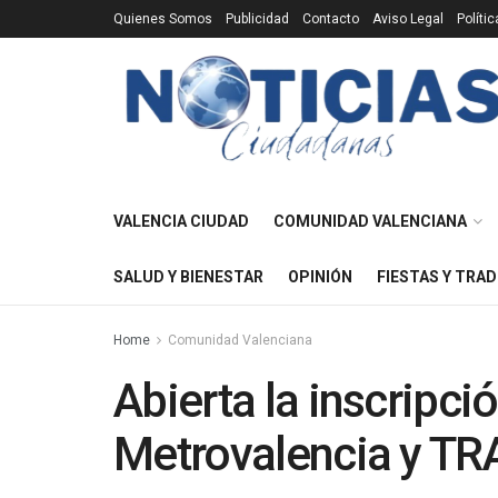
Quienes Somos
Publicidad
Contacto
Aviso Legal
Políti
VALENCIA CIUDAD
COMUNIDAD VALENCIANA
SALUD Y BIENESTAR
OPINIÓN
FIESTAS Y TRAD
Home
Comunidad Valenciana
Abierta la inscripci
Metrovalencia y T