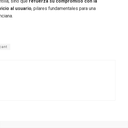
tilla, sino que
refuerza su compromiso con la
vicio al usuario
, pilares fundamentales para una
nciana.
cant