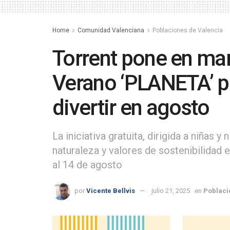
Home
Comunidad Valenciana
Poblaciones de Valencia
Torrent pone en mar
Verano ‘PLANETA’ pa
divertir en agosto
La iniciativa gratuita, dirigida a niñas 
naturaleza y valores de sostenibilidad e
al 14 de agosto
por
Vicente Bellvis
julio 21, 2025
en
Poblaci