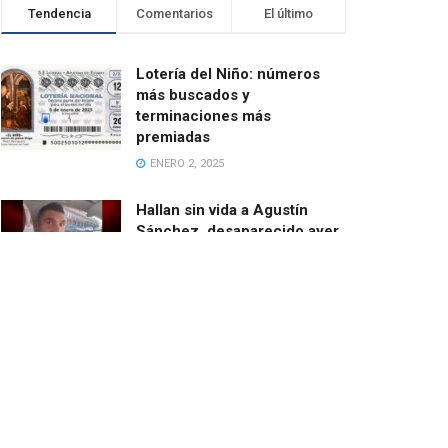
Tendencia
Comentarios
El último
Lotería del Niño: números
más buscados y
terminaciones más
premiadas
ENERO 2, 2025
Hallan sin vida a Agustín
Sánchez, desaparecido ayer
cuando salía en bici desde
Catarroja
MARZO 13, 2025
El ayuntamiento de Paiporta
demoniza las ayudas de la
Fundación de Amancio
Ortega
FEBRERO 24, 2025