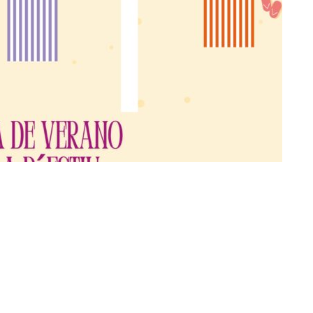
 la Escuela de Verano 'PLANETA' para conciliar, educar y divertir en agosto
ir en Twitter
Compartir por mail