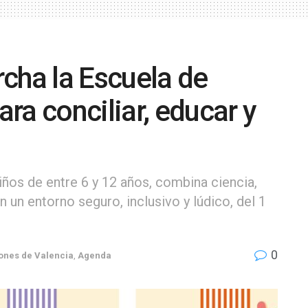
cha la Escuela de
ra conciliar, educar y
y niños de entre 6 y 12 años, combina ciencia,
n un entorno seguro, inclusivo y lúdico, del 1
0
ones de Valencia
,
Agenda