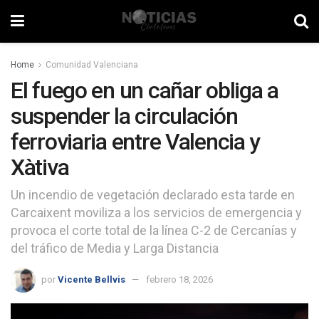
Home
Comunidad Valenciana
El fuego en un cañar obliga a
suspender la circulación
ferroviaria entre Valencia y
Xàtiva
Un incendio de vegetación declarado esta tarde en
Carcaixent moviliza a los servicios de emergencia y
provoca el corte total de la línea C-2 de Cercanías y
del tráfico de Media y Larga Distancia
por
Vicente Bellvis
febrero 18, 2026