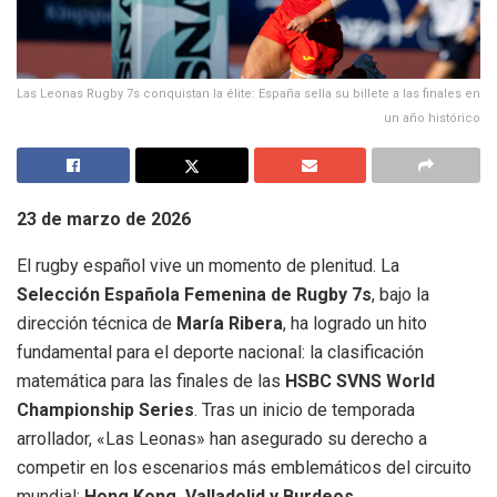
Las Leonas Rugby 7s conquistan la élite: España sella su billete a las finales en
un año histórico
23 de marzo de 2026
El rugby español vive un momento de plenitud.
La
Selección Española Femenina de Rugby 7s
, bajo la
dirección técnica de
María Ribera
, ha logrado un hito
fundamental para el deporte nacional: la clasificación
matemática para las finales de las
HSBC SVNS World
Championship Series
.
Tras un inicio de temporada
arrollador, «Las Leonas» han asegurado su derecho a
competir en los escenarios más emblemáticos del circuito
mundial:
Hong Kong, Valladolid y Burdeos
.