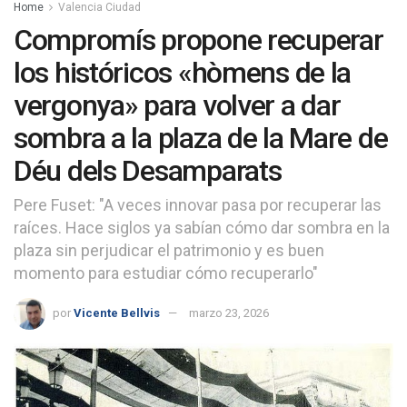
Home
Valencia Ciudad
Compromís propone recuperar
los históricos «hòmens de la
vergonya» para volver a dar
sombra a la plaza de la Mare de
Déu dels Desamparats
Pere Fuset: "A veces innovar pasa por recuperar las
raíces. Hace siglos ya sabían cómo dar sombra en la
plaza sin perjudicar el patrimonio y es buen
momento para estudiar cómo recuperarlo"
por
Vicente Bellvis
marzo 23, 2026