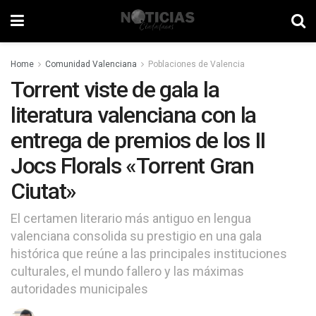
Home
Comunidad Valenciana
Poblaciones de Valencia
Torrent viste de gala la
literatura valenciana con la
entrega de premios de los II
Jocs Florals «Torrent Gran
Ciutat»
El certamen literario más antiguo en lengua
valenciana consolida su prestigio en una gala
histórica que reúne a las principales instituciones
culturales, el mundo fallero y las máximas
autoridades municipales