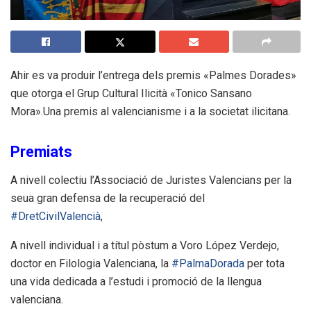
Ahir es va produir l’entrega dels premis «Palmes Dorades»
que otorga el Grup Cultural Ilicità «Tonico Sansano
Mora».Una premis al valencianisme i a la societat ilicitana.
Premiats
A nivell colectiu l’Associació de Juristes Valencians
per la
seua gran defensa de la recuperació del
#DretCivilValencià
,
A nivell individual i a títul pòstum a Voro López Verdejo,
doctor en Filologia Valenciana, la
#PalmaDorada
per tota
una vida dedicada a l’estudi i promoció de la llengua
valenciana.