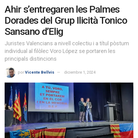
Ahir s’entregaren les Palmes
Dorades del Grup Ilicità Tonico
Sansano d’Elig
Juristes Valencians a nivell colectiu i a títul pòstum
individual al filòlec Voro López se portaren les
principals distincions
por
Vicente Bellvis
diciembre 1, 2024