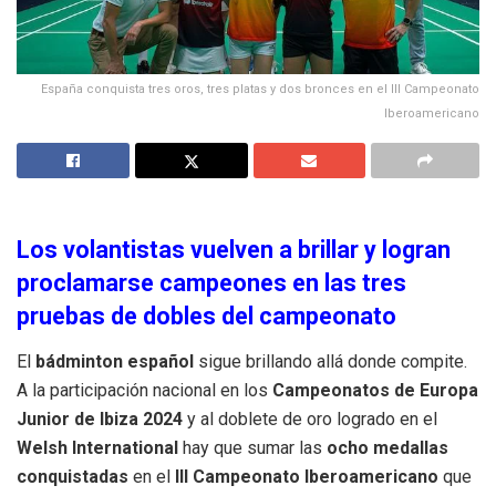
España conquista tres oros, tres platas y dos bronces en el III Campeonato
Iberoamericano
Los volantistas vuelven a brillar y logran
proclamarse campeones en las tres
pruebas de dobles del campeonato
El
bádminton español
sigue brillando allá donde compite.
A la participación nacional en los
Campeonatos de
Europa
Junior de Ibiza 2024
y al doblete de oro logrado en el
Welsh International
hay que sumar las
ocho
medallas
conquistadas
en el
III Campeonato Iberoamericano
que