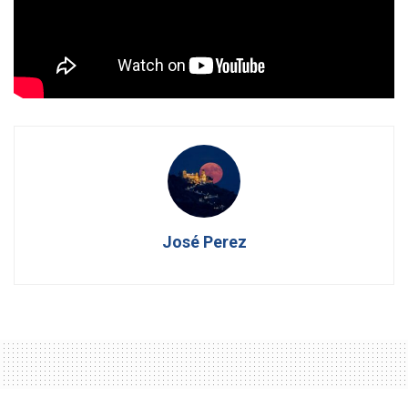
más evidente:
No es que tengas que leer esta novela, es que ya vas
tarde si aún no lo has hecho.
José Perez