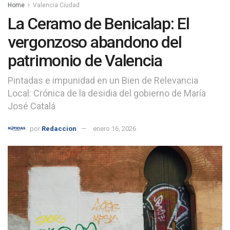
Home
Valencia Ciudad
La Ceramo de Benicalap: El
vergonzoso abandono del
patrimonio de Valencia
Pintadas e impunidad en un Bien de Relevancia
Local: Crónica de la desidia del gobierno de María
José Catalá
por
Redaccion
enero 16, 2026